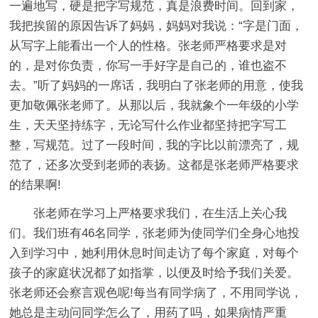
一遍地写，硬是把字写规范，真是浪费时间。回到家，
我把挨留的原因告诉了妈妈，妈妈对我说：“字是门面，
从写字上能看出一个人的性格。张老师严格要求是对
的，是对你负责，你写一手好字是自己的，谁也盗不
去。”听了妈妈的一席话，我明白了张老师的用意，使我
更加敬佩张老师了。从那以后，我就象个一年级的小学
生，天天坚持练字，无论写什么作业都坚持把字写工
整，写规范。过了一段时间，我的字比以前漂亮了，规
范了，还多次受到老师的表扬。这都是张老师严格要求
的结果啊!
张老师在学习上严格要求我们，在生活上关心我
们。我们班有46名同学，张老师为使同学们全身心地投
入到学习中，她利用休息时间走访了每个家庭，对每个
孩子的家庭状况都了如指掌，以便及时给予我们关爱。
张老师还会察言观色呢!每当有同学病了，不用同学说，
她总是主动问同学怎么了，用药了吗，如果病情严重