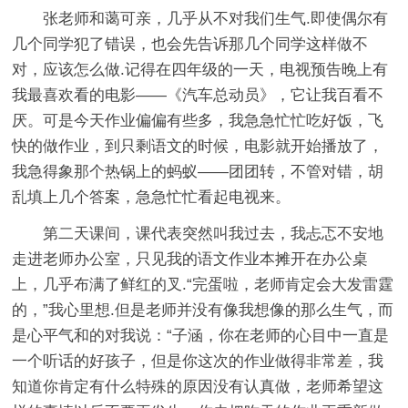
张老师和蔼可亲，几乎从不对我们生气.即使偶尔有
几个同学犯了错误，也会先告诉那几个同学这样做不
对，应该怎么做.记得在四年级的一天，电视预告晚上有
我最喜欢看的电影——《汽车总动员》，它让我百看不
厌。可是今天作业偏偏有些多，我急急忙忙吃好饭，飞
快的做作业，到只剩语文的时候，电影就开始播放了，
我急得象那个热锅上的蚂蚁——团团转，不管对错，胡
乱填上几个答案，急急忙忙看起电视来。
第二天课间，课代表突然叫我过去，我忐忑不安地
走进老师办公室，只见我的语文作业本摊开在办公桌
上，几乎布满了鲜红的叉.“完蛋啦，老师肯定会大发雷霆
的，”我心里想.但是老师并没有像我想像的那么生气，而
是心平气和的对我说：“子涵，你在老师的心目中一直是
一个听话的好孩子，但是你这次的作业做得非常差，我
知道你肯定有什么特殊的原因没有认真做，老师希望这