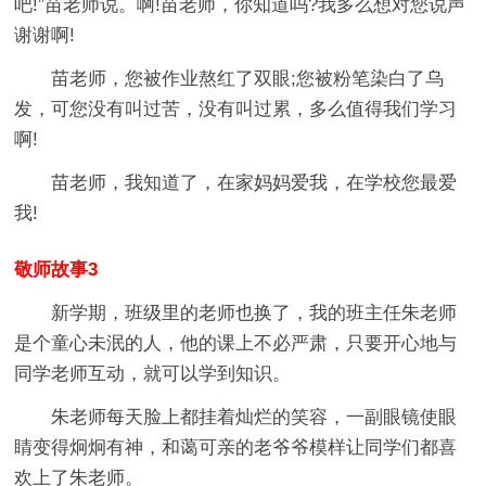
吧!”苗老师说。啊!苗老师，你知道吗?我多么想对您说声
谢谢啊!
苗老师，您被作业熬红了双眼;您被粉笔染白了乌
发，可您没有叫过苦，没有叫过累，多么值得我们学习
啊!
苗老师，我知道了，在家妈妈爱我，在学校您最爱
我!
敬师故事3
新学期，班级里的老师也换了，我的班主任朱老师
是个童心未泯的人，他的课上不必严肃，只要开心地与
同学老师互动，就可以学到知识。
朱老师每天脸上都挂着灿烂的笑容，一副眼镜使眼
睛变得炯炯有神，和蔼可亲的老爷爷模样让同学们都喜
欢上了朱老师。