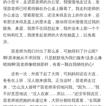
的小贺卡，走进苗老师的办公室。我慢慢地走过去，发
现苗老师已经累得躺在办公桌上睡着了。我走到老师的
办公桌边，望着那批完，还没来得及合上的作业本，还
有那没来得及盖上的墨水盖，激动得泪水慢慢流过我的
眼角、鼻梁。我禁不住回想起来，我作业本上那一个个
红钩和红叉，我便拿起老师的大衣给她盖上，以免着
凉。
苗老师为我们付出了那么多，可她得到了什么呢?
啊!原来她从不求回报，只是默默地为我们服务!这多么像
蜡烛啊!苗老师像蜡烛那样，有着一颗自我牺牲的心!
还有一次，外面下起了大雨，可妈妈却还在大连，
爸爸在上班，没人能来接我。正当这时，苗老师走过
来，“怎么没人接呀?”苗老师亲切地问我。“因为……”我
不好意思地说：“没人在家……所以……”还没等我说完，
苗老师就把她的伞递过来，大部分都给我遮着，“去我家