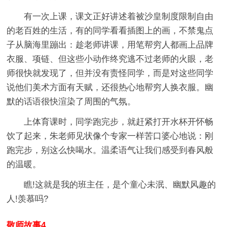
有一次上课，课文正好讲述着被沙皇制度限制自由
的老百姓的生活，有的同学看看插图上的画，不禁鬼点
子从脑海里蹦出：趁老师讲课，用笔帮穷人都画上品牌
衣服、项链、但这些小动作终究逃不过老师的火眼，老
师很快就发现了，但并没有责怪同学，而是对这些同学
说他们美术方面有天赋，还很热心地帮穷人换衣服。幽
默的话语很快渲染了周围的气氛。
上体育课时，同学跑完步，就赶紧打开水杯开怀畅
饮了起来，朱老师见状像个专家一样苦口婆心地说：刚
跑完步，别这么快喝水。温柔语气让我们感受到春风般
的温暖。
瞧!这就是我的班主任，是个童心未泯、幽默风趣的
人!羡慕吗?
敬师故事4