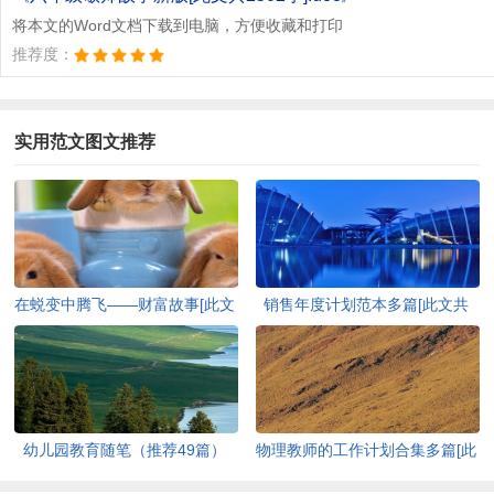
将本文的Word文档下载到电脑，方便收藏和打印
推荐度：
实用范文图文推荐
在蜕变中腾飞——财富故事[此文
销售年度计划范本多篇[此文共
共3202字]
8958字]
幼儿园教育随笔（推荐49篇）
物理教师的工作计划合集多篇[此
[此文共53806字]
文共5364字]