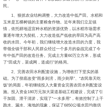
民。
1、狠抓农业结构调整，大力改造中低产田。水稻和
玉米是五棵树镇的主要粮食作物。近年来我们立足镇
情，依托耕地适宜种水稻的资源优势，以水稻市场需求
量逐年增大为契机，大力改造低产低收的旱田为高产高
收的水田。今年初，我们继续增大改造水田的力度，我
带领全镇干部和人民群众经过一个多月的奋战完成了今
年中低产田的改造任务。完成土方量60万立方米，形成
了“田成方，渠成网，道成行”的格局。
2、完善农田水利配套设施，为增收打下坚实的基
础。为了彻底改变“雨多则涝，雨少则旱”、“农民靠天吃
饭”的局面，年初继续投入大量资金完善农田水利配套设
施。投入资金180万元加大渠道基础工程建设，完成了引
干加固、泄干清淤，实现了“一水多用”，有效控制了上干
跑水、漏水、淹地的现象，保证了6850公顷水田均衡供