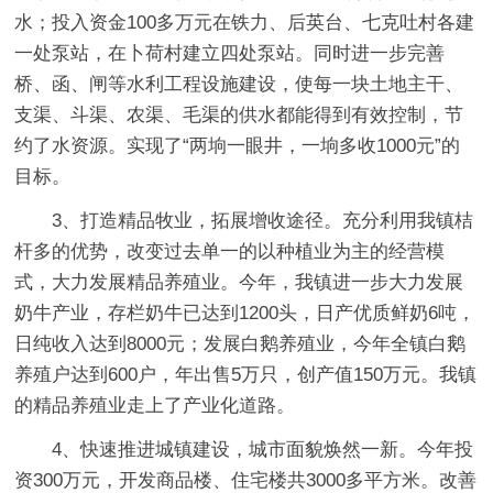
水；投入资金100多万元在铁力、后英台、七克吐村各建
一处泵站，在卜荷村建立四处泵站。同时进一步完善
桥、函、闸等水利工程设施建设，使每一块土地主干、
支渠、斗渠、农渠、毛渠的供水都能得到有效控制，节
约了水资源。实现了“两垧一眼井，一垧多收1000元”的
目标。
3、打造精品牧业，拓展增收途径。充分利用我镇桔
杆多的优势，改变过去单一的以种植业为主的经营模
式，大力发展精品养殖业。今年，我镇进一步大力发展
奶牛产业，存栏奶牛已达到1200头，日产优质鲜奶6吨，
日纯收入达到8000元；发展白鹅养殖业，今年全镇白鹅
养殖户达到600户，年出售5万只，创产值150万元。我镇
的精品养殖业走上了产业化道路。
4、快速推进城镇建设，城市面貌焕然一新。今年投
资300万元，开发商品楼、住宅楼共3000多平方米。改善