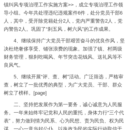
镇纠风专项治理工作实施方案>>，成立专项治理工作领
导小组。今年共处理违纪违规案件6件，处分党员干部6
人，其中，受开除党籍处分2人，党内严重警告2人，党
内警告2人。巩固了“刹五风，树六风”的工作成果。
4、继续保持广大党员干部艰苦奋斗的优良作风，坚
决杜绝奢侈享受、铺张浪费的现象。加强了镇、村两级
财务管理，狠刹吃喝风、年节突击花钱风、送礼风等不
良风气。
5、继续开展“评、查、树”活动。广泛筛选，严格审
查，树立了一批优秀的典型，为广大党员、干部、群众
树立了榜样。[page]
二、坚持把发展作为第一要务，诚心诚意为人民服
务。一年来始终牢记党和人民的重托，身体力行“三个代
表”，努力做到情为民系、心为民想、责为民负、权为民
谋，一心一意当好公仆，以执政为民的实际行动取信于