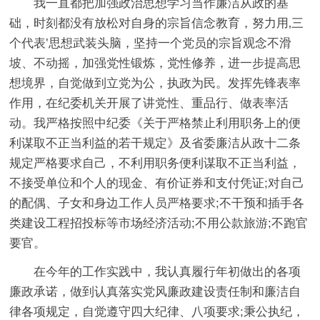
我一直都把加强政治思想学习当作廉洁从政的基
础，时刻都没有放松对自身的宗旨信念教育，努力用‚三
个代表‛思想武装头脑，坚持一个党员的宗旨观念不滑
坡、不动摇，加强党性锻炼，党性修养，进一步提高思
想境界，自觉做到立党为公，执政为民。发挥先锋表率
作用，在纪委机关开展了讲党性、重品行、做表率活
动。我严格按照中纪委《关于严格禁止利用职务上的便
利谋取不正当利益的若干规定》及省委廉洁从政十二条
规定严格要求自己，不利用职务便利谋取不正当利益，
不接受单位和个人的现金、有价证券和支付凭证;对自己
的配偶、子女和身边工作人员严格要求;不干预和插手各
类建设工程招投标等市场经济活动;不用公款旅游;不跑官
要官。
在今年的工作实践中，我认真履行年初做出的各项
廉政承诺，做到认真落实党风廉政建设责任制和廉洁自
律各项规定，自觉遵守四大纪律、八项要求;秉公执纪，