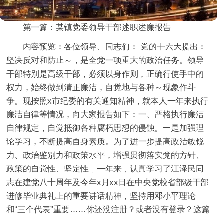
第一篇：某镇党委领导干部述职述廉报告
内容预览：各位领导、同志们： 党的十六大提出：
坚决反对和防止～，是全党一项重大的政治任务。领导
干部特别是高级干部，必须以身作则，正确行使手中的
权力，始终做到清正廉洁，自觉地与各种～现象作斗
争。现按照x市纪委的有关通知精神，就本人一年来执行
廉洁自律等情况，向大家报告如下：一、严格执行廉洁
自律规定，自觉抵御各种腐朽思想的侵蚀。一是加强理
论学习，不断提高自身素质。为了进一步提高政治敏锐
力、政治鉴别力和政策水平，增强贯彻落实党的方针、
政策的自觉性、坚定性，一年来，认真学习了江泽民同
志在建党八十周年及今年x月xx日在中央党校省部级干部
进修毕业典礼上的重要讲话精神，坚持用邓小平理论
和“三个代表”重要……你还没注册？或者没有登录？这篇