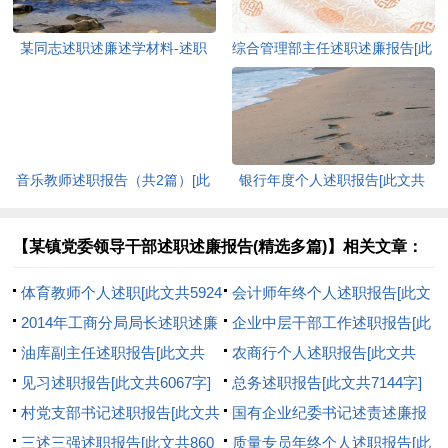
某同志述职述廉述学材料-述职
综合管理部主任述职述廉报告[此
报告[此文共8362字]
文共2517字]
音乐教师述职报告（共2篇）[此
银行年度个人述职报告[此文共
文共2997字]
6417字]
【某镇党委领导干部述职述廉报告(精选多篇)】相关文章：
体育教师个人述职[此文共5924
会计师年终个人述职报告[此文
字]
2014年工商分局局长述职述廉
共10670字]
企业中层干部工作述职报告[此
报告[此文共12044字]
油库副主任述职报告[此文共
文共7958字]
农商行个人述职报告[此文共
2047字]
见习述职报告[此文共6067字]
472字]
总务述职报告[此文共7144字]
村党支部书记述职报告[此文共
国有企业纪委书记述责述廉报
1194字]
三述三强述职报告[此文共860
告[此文共2970字]
质量专员年终个人述职报告[此