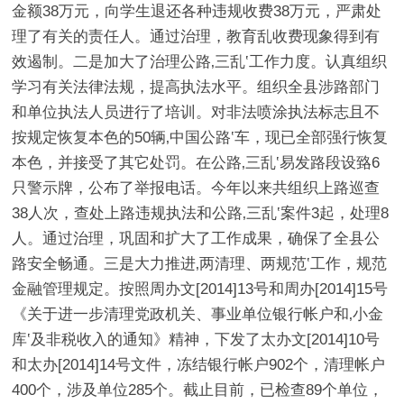
金额38万元，向学生退还各种违规收费38万元，严肃处
理了有关的责任人。通过治理，教育乱收费现象得到有
效遏制。二是加大了治理公路‚三乱‛工作力度。认真组织
学习有关法律法规，提高执法水平。组织全县涉路部门
和单位执法人员进行了培训。对非法喷涂执法标志且不
按规定恢复本色的50辆‚中国公路‛车，现已全部强行恢复
本色，并接受了其它处罚。在公路‚三乱‛易发路段设臵6
只警示牌，公布了举报电话。今年以来共组织上路巡查
38人次，查处上路违规执法和公路‚三乱‛案件3起，处理8
人。通过治理，巩固和扩大了工作成果，确保了全县公
路安全畅通。三是大力推进‚两清理、两规范‛工作，规范
金融管理规定。按照周办文[2014]13号和周办[2014]15号
《关于进一步清理党政机关、事业单位银行帐户和‚小金
库‛及非税收入的通知》精神，下发了太办文[2014]10号
和太办[2014]14号文件，冻结银行帐户902个，清理帐户
400个，涉及单位285个。截止目前，已检查89个单位，