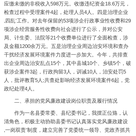
应缴未缴的非税收入598万元。收缴违纪资金18.6万元，
检查过程中受理案件4起，处理人员4人。四是治理企业
‚四乱‛工作。对去年保留的53项涉企行政事业性收费和29
项涉企经营服务性收费向社会进行了公示，并对公安
局、计生委、法院等21个收费单位进行了全面检查，涉
及金额1200余万元。五是治理企业周边治安环境和查办
干扰经济发展环境案件力度进一步加大。今年，共排查
出企业周边治安乱点15个，其中县城10个、乡镇5个，破
获涉企案件3起，行政拘留3人，训诫10人，治安处罚5
人，批评教育5人;共查处影响经济发展环境案件6起，党
政纪处理4人。
二、承担的党风廉政建设岗位职责及履行情况
作为一名县委常委、县纪委书记，我摆正位臵，认
清角色，积极主动协助县委书记认真落实党风廉政建设
‚一岗双责‛制度，建立完善了党委统一领导、党政齐抓共