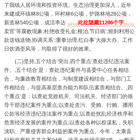
了我镇人居环境和投资环境。生态治理更加深入，近年
来建成环镇林8公顷，环村林6公顷，护路林地28公顷，
新造林540公顷，成活率达
……此处隐藏11286个字……
卖官‛等腐败现象;杜绝收受礼金;根治‚节日病‛;狠刹利用公
款送钱送物‚协调关系‛;重拳治理‚红白事‛大操大办、工作
日饮酒歪风等，均取得了很好的效果。
(二)坚持‚五个结合‛突出‚四个重点‛查处违纪违法案
件。‚五个结合‛是：查处违纪案件与县委中心任务相结
合，与廉政教育相结合，与制度建设相结合，与部门工
作相结合，与提高基层查办能力和队伍素质相结合。‚四
个重点‛是：以查处党政机关、司法机关、经济部门的领
导干部违纪案件为重点;以查处贪污、受贿、行贿、挪用
公款等经济违纪违法案件为重点;以查处扰乱经济秩序和
危害经济发展的案件为重点;以查处各种以权谋私，失职
渎职、严重侵害群众利益的案件为重点。今年，太康县