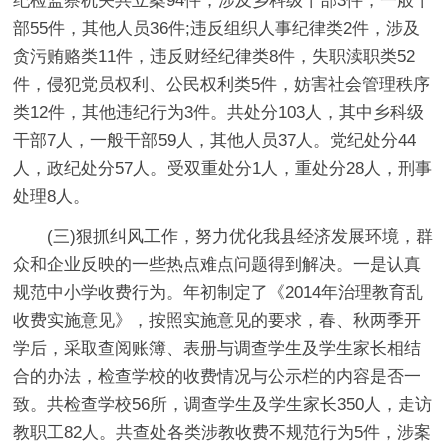
纪检监察机关共立案94件，涉及乡科级干部3件，一般干
部55件，其他人员36件;违反组织人事纪律类2件，涉及
贪污贿赂类11件，违反财经纪律类8件，失职渎职类52
件，侵犯党员权利、公民权利类5件，妨害社会管理秩序
类12件，其他违纪行为3件。共处分103人，其中乡科级
干部7人，一般干部59人，其他人员37人。党纪处分44
人，政纪处分57人。受双重处分1人，重处分28人，刑事
处理8人。
(三)狠抓纠风工作，努力优化我县经济发展环境，群
众和企业反映的一些热点难点问题得到解决。一是认真
规范中小学收费行为。年初制定了《2014年治理教育乱
收费实施意见》，按照实施意见的要求，春、秋两季开
学后，采取查阅账簿、表册与调查学生及学生家长相结
合的办法，检查学校的收费情况与公示栏的内容是否一
致。共检查学校56所，调查学生及学生家长350人，走访
教职工82人。共查处各类涉教收费不规范行为5件，涉案