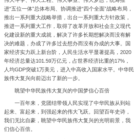
伟大斗争、伟大工程、伟大事业、伟大梦想，统筹推
进“五位一体”总体布局、协调推进“四个全面”战略布局，
推出一系列重大战略举措，出台一系列重大方针政策，
推进一系列重大工作，取得了改革开放和社会主义现代
化建设新的重大成就，解决了许多长期想解决而没有解
决的难题，办成了许多过去想办而没有办成的大事。国
家经济实力跃上新台阶，人民生活水平显著提高，2020
年经济总量达101.59万亿元，占世界经济比重的17%，
人均GDP突破1万美元，进入中高收入国家水平。中华民
族伟大复兴向前迈出了新的一步。
眺望中华民族伟大复兴的中国梦信心百倍
一百年来，党团结带领人民实现了中华民族从到站
起来、富起来，到强起来的伟大飞跃。回望百年史诗，
我们无比自豪，眺望中华民族伟大复兴的光明前景，我
们信心百倍。