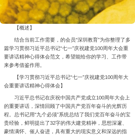
【概述】
结合当前工作需要，的会员“深圳教育”为你整理了多
篇学习贯彻习近平总书记“七一”庆祝建党100周年大会重
要讲话精神心得体会范文，希望能给你的学习、工作带
来参考借鉴作用。
【学习贯彻习近平总书记“七一”庆祝建党100周年大
会重要讲话精神心得体会】
习近平总书记在庆祝中国共产党成立100周年大会上
的重要讲话，深情回顾了中国共产党百年奋斗的光辉历
程。总书记用“九个必须”系统总结了我们党百年奋斗的宝
贵经验，鲜明提出了32字的伟大建党精神，思想深邃、
豪情满怀、催人奋进，具有重大的现实意义和深远的指