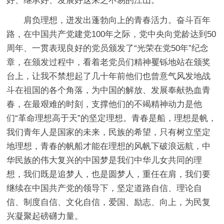
好、继承好、发展好这来之不易的江山。
肩负理想，迸发出蓬勃向上的青春活力。奋斗百年
路，在中国共产党建党100年之际，党中央向党龄达到50
周年、一贯表现良好的党员颁发了“光荣在党50年”纪念
章，在颁发过程中，看着老党员们精神矍铄地站在颁奖
台上，让我不禁想起了几十年前他们也曾意气风发地战
斗在祖国的各个角落，为中国的解放、发展奉献热血青
春，在最艰难的时刻，支撑他们的不竭精神动力是他
们“革命理想高于天”的坚定理想。青春是船，理想是帆，
我们青年人是国家的未来，民族的希望，只有树立坚定
地理想，青春的帆船才能在理想的风帆下破浪远航，中
华民族的伟大复兴的中国梦是我们中华儿女共同的理
想，我们既是追梦人，也是圆梦人，重任在肩，我们要
继续在中国共产党的领导下，坚定道路自信、理论自
信、制度自信、文化自信，爱国、励志、向上，为民复
兴凝聚起磅礴力量。