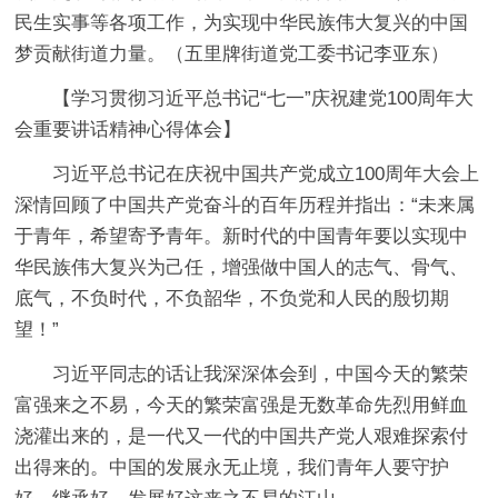
民生实事等各项工作，为实现中华民族伟大复兴的中国
梦贡献街道力量。（五里牌街道党工委书记李亚东）
【学习贯彻习近平总书记“七一”庆祝建党100周年大
会重要讲话精神心得体会】
习近平总书记在庆祝中国共产党成立100周年大会上
深情回顾了中国共产党奋斗的百年历程并指出：“未来属
于青年，希望寄予青年。新时代的中国青年要以实现中
华民族伟大复兴为己任，增强做中国人的志气、骨气、
底气，不负时代，不负韶华，不负党和人民的殷切期
望！”
习近平同志的话让我深深体会到，中国今天的繁荣
富强来之不易，今天的繁荣富强是无数革命先烈用鲜血
浇灌出来的，是一代又一代的中国共产党人艰难探索付
出得来的。中国的发展永无止境，我们青年人要守护