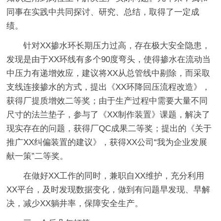
同事在实践中共同探讨、研究、总结，取得了一定成
绩。
针对XX掺水环长期压力过高，存在极大安全隐患，
发现是由于XX环线有多个90度弯头，使得掺水在流动当
中压力有递增效应，建议将XX从总管线中剔除，而采取
支线连接掺水的方式，提出《XX环降回压流程改造》，
获得厂提质增效二等奖；
由于生产过程中需要大量不同
尺寸的法兰垫子，参与了《XX制作装置》课题，解决了
现实存在的问题，获得厂QC成果二等奖；
提出的《关于
推广XX纠偏装置的建议》，获得XX公司“我为企业发展
献一策”二等奖。
在做好XX工作的同时，兼职自XX维护，充分利用
XX平台，及时发现数据变化，做到有问题早发现、早解
决，减少XX躺井率，保障安全生产。