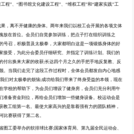
程”、“图书馆文化建设工程”、“维权工程”和“建家实践”工
动成果，离不开健康的身体。两年来我们以校工会开展的各项文体
魄放在首位。会员们自觉参加训练，把点子打在组织训练之
校的号召，积极普及太极拳，大家都明白这是一项锻炼身体的好
家接受，为此分会委员仔细研究、并指定了训练计划。我们的
的付出换来大家的收获;长达四个月之久的手把手地反复教、反
要领。当我们走完了这段工作过程时，全体会员都发自内心地感
了我们对太极拳的烦恼;成功给我们带来了终身受益的本领，现在
们在学校的帮助下，为会员们增设了健身房，会员们充分利用午
们准备资金到位，再给会员们增加一些健身设备。校运动会是
获教工组第一名。最使大家高兴的是靠着强有力的团队精神，
拔河比赛获得了第二名。
宁省图工委举办的软排球比赛;国家体育局、第九届全民运动会、