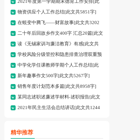
2021年度第一学期期末德育工作安排[此
共13048字]
物资供应个人工作总结[此文共5851字]
文共352字]
在蜕变中腾飞——财富故事[此文共3202
二十年后回故乡作文400字 汇总20篇[此文
字]
读《无锡家训与廉洁教育》有感[此文共
共9410字]
学校风险分级管控和隐患排查治理双重预
1862字]
中学化学任课教师学期个人工作总结[此
防“双控”工作方案[此文共2850字]
新年趣事作文500字[此文共5267字]
文共1212字]
销售年度计划范本多篇[此文共8958字]
某同志述职述廉述学材料-述职报告[此文
2021年民主生活会总结讲话[此文共1244
共8362字]
字]
精华推荐