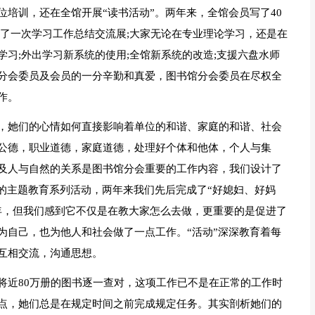
培训，还在全馆开展“读书活动”。两年来，全馆会员写了40
办了一次学习工作总结交流展;大家无论在专业理论学习，还是在
习;外出学习新系统的使用;全馆新系统的改造;支援六盘水师
分会委员及会员的一分辛勤和真爱，图书馆分会委员在尽权全
作。
，她们的心情如何直接影响着单位的和谐、家庭的和谐、社会
公德，职业道德，家庭道德，处理好个体和他体，个人与集
及人与自然的关系是图书馆分会重要的工作内容，我们设计了
的主题教育系列活动，两年来我们先后完成了“好媳妇、好妈
年，但我们感到它不仅是在教大家怎么去做，更重要的是促进了
为自己，也为他人和社会做了一点工作。“活动”深深教育着每
互相交流，沟通思想。
将近80万册的图书逐一查对，这项工作已不是在正常的工作时
点，她们总是在规定时间之前完成规定任务。其实剖析她们的