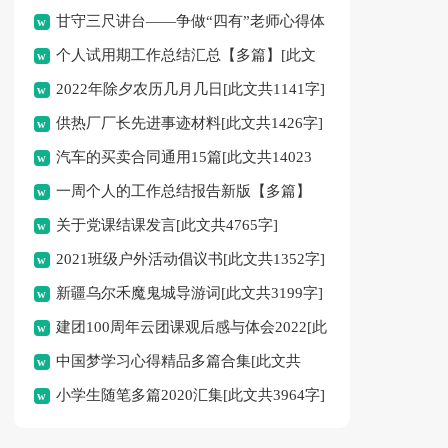
甘守三尺讲台——争做“四有”老师心得体
个人试用期工作总结汇总【多篇】[此文
会[此文共1637字]
2022年除夕农历几月几日[此文共1141字]
共6026字]
供热厂厂长先进事迹材料[此文共1426字]
汽车的买卖合同通用15篇[此文共14023
一周个人的工作总结报告新版【多篇】
字]
关于党课结课发言[此文共4765字]
[此文共3701字]
2021班级户外活动倡议书[此文共1352字]
新疆乌尔禾魔鬼城导游词[此文共3199字]
建团100周年云团课观后感与体会2022[此
中国梦学习心得精品多篇合集[此文共
文共6902字]
小学生随笔多篇2020汇集[此文共3964字]
6129字]