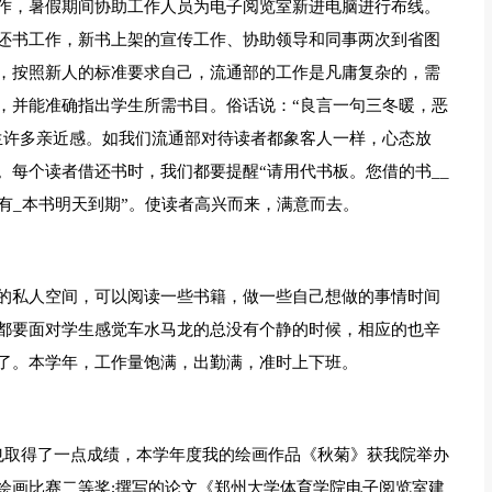
作，暑假期间协助工作人员为电子阅览室新进电脑进行布线。
还书工作，新书上架的宣传工作、协助领导和同事两次到省图
，按照新人的标准要求自己，流通部的工作是凡庸复杂的，需
，并能准确指出学生所需书目。俗话说：“良言一句三冬暖，恶
生许多亲近感。如我们流通部对待读者都象客人一样，心态放
。每个读者借还书时，我们都要提醒“请用代书板。您借的书__
有_本书明天到期”。使读者高兴而来，满意而去。
的私人空间，可以阅读一些书籍，做一些自己想做的事情时间
都要面对学生感觉车水马龙的总没有个静的时候，相应的也辛
了。本学年，工作量饱满，出勤满，准时上下班。
也取得了一点成绩，本学年度我的绘画作品《秋菊》获我院举办
绘画比赛二等奖;撰写的论文《郑州大学体育学院电子阅览室建