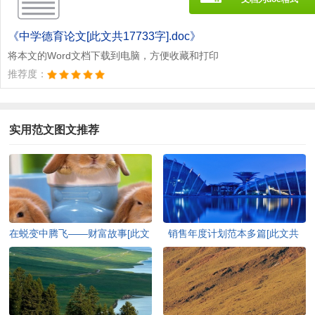
《中学德育论文[此文共17733字].doc》
将本文的Word文档下载到电脑，方便收藏和打印
推荐度：
实用范文图文推荐
在蜕变中腾飞——财富故事[此文
销售年度计划范本多篇[此文共
共3202字]
8958字]