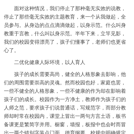
面对这种情况，我们停止了那种毫无实效的说教，
停止了那些毫无实效的主题教育，来一个从我做起，全
员参与。从身边的点点滴滴做起，以身示范。什么叫身
教重于言教，什么叫以身示范。半年下来，立竿见影，
我们的校园变得漂亮了，孩子们懂事了，老师们也更省
心了。
二优化健康人际环境，以人育人
孩子的成长需要高尚，健全的人格形象去影响，他
们的周围需要崇高的灵魂。然而校园也好，家庭也罢，
一些不健全的人格形象，一些不健康的作为却在影响着
孩子们的成长。校园作为一方净土，教师作为孩子们的
人师之范，要求孩子们说普通话，写规范字，而部分教
师却时常在校园内，课堂上冒出一两句方言土语，板书
备课更是繁简字并用。橱窗，墙报，板报中也会时而冒
出一两个错别字装点门面。德育纲要，校规中明确规定