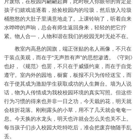
片废纸，在校园内翩翩起舞，此时映入你眼帘的肯定是
孩子们嬉戏追逐着，拾捡校园内的垃圾，然后放入垃圾
桶憨憨的大肚子里满意地走了。上课铃响了，听着自来
水哗哗的声响，总会有师生返回身来，轻轻的把它拧
紧。物人合一，人物和谐在我们的校园无时无处不在。
教室内高悬的国旗，端正张贴的名人画像，不只在
于装点美观，而在于“无声胜有声”的思想渗透。《守则》
也好，《规范》也罢，不只在于威慑约束，而在于自觉
遵守。室内外的园地，橱窗，板报不只为传经送宝，而
在于使其成为激励学生获取成功的人生舞台。墙为人说
话，物为人传情成为我校校园环境的真实写照。但这些
行为习惯的得来也并非一日之功，今天栽的花，明天就
会枝折花落。刚刚露头的小草，用不了几天就会奄奄一
息。今天换的水龙头，明天也许就会怎么关也关不上。
每当孩子们步入校园大吃特吃后，准会把废弃物随手乱
丢。