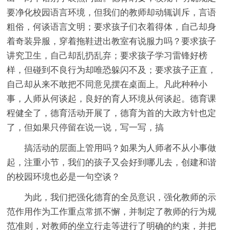
要净化校园语言环境，但我们的教师却动辄训斥，言语
粗俗，何谈语言文明；要求孩子们衣着得体，自己却身
着奇装异服，穿着拖鞋进出教室有说服力吗？要求孩子
讲究卫生，自己却乱扔乱弃；要求孩子学习雷锋好榜
样，但碰到不良行为却唯恐躲闪不及；要求孩子正直，
自己却从来不敢把不同意见摆在桌面上。凡此种种小
事，人师从何谈起，良好的育人环境从何谈起。德育课
程健全了，德育活动开展了，德育为首的大政方针也定
了，但如果只停留在说一说，写一写，搞
搞活动的层面上管用吗？如果为人师者不从小事做
起，注重小节，我们的孩子又会好到哪儿去，创建和谐
的校园环境也必是一句空谈？
为此，我们把强化德育的全员意识，强化教师的示
范作用作为工作重点常抓不懈，并制定了教师的行为规
范准则，对教师的坐立行走等进行了明确的约束，并把