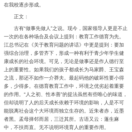
在我校逐步形成。
正文：
古有“做事先做人”之说。现今，国家领导人更是不止
一次的在各种场合及会议上提到：教育工作德育为先。
江总书记在《关于教育问题的讲话》中更是提到：要加
强综合治理，多管齐下，形成一种有利于青少年学生健
康成长的社会环境。可见，无论是做事还是作人德行至
上的重要性。如果我们的孩子都成长为马家爵、王宝森
之流，那还不如作一介莽夫。最起码他的破坏性要小得
多，少得多。在德育教育工作中，环境之优劣起着重要
的作用。“人之初、性本善”的提法虽然有些唯心的味道，
但却说明了人的后天成长依赖于环境的影响，人是不可
能脱离社会这个大环境而独立生存的。近朱者赤，近墨
者黑。孟母择邻而居，三迁其所。古语又云：蓬生麻
中，不扶而直。无不说明环境育人的重要作用。