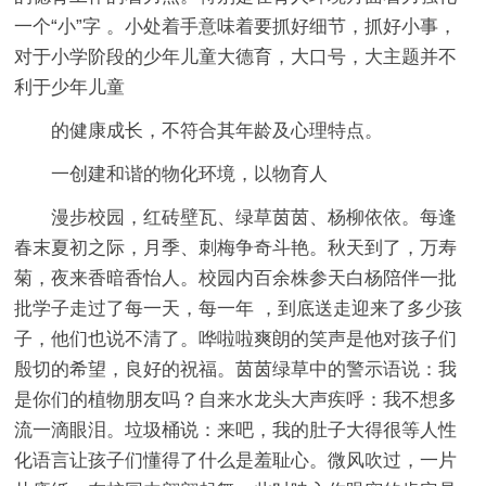
一个“小”字 。小处着手意味着要抓好细节，抓好小事，
对于小学阶段的少年儿童大德育，大口号，大主题并不
利于少年儿童
的健康成长，不符合其年龄及心理特点。
一创建和谐的物化环境，以物育人
漫步校园，红砖壁瓦、绿草茵茵、杨柳依依。每逢
春末夏初之际，月季、刺梅争奇斗艳。秋天到了，万寿
菊，夜来香暗香怡人。校园内百余株参天白杨陪伴一批
批学子走过了每一天，每一年 ，到底送走迎来了多少孩
子，他们也说不清了。哗啦啦爽朗的笑声是他对孩子们
殷切的希望，良好的祝福。茵茵绿草中的警示语说：我
是你们的植物朋友吗？自来水龙头大声疾呼：我不想多
流一滴眼泪。垃圾桶说：来吧，我的肚子大得很等人性
化语言让孩子们懂得了什么是羞耻心。微风吹过，一片