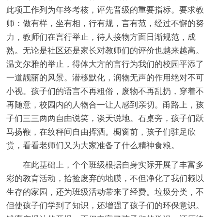
此项工作列为年终考核，评先晋级的重要指标。要求教
师：做有样，坐有相，行有规，言有范，经过不懈的努
力，教师们在言行举止，待人接物方面日渐规范，成
熟。无论是社区还是家长对教师们的评价也越来越高。
温文尔雅的举止，得体大方的言行为我们的校园平添了
一道靓丽的风景。潜移默化，润物无声的作用绝对不可
小视。孩子们的语言不再粗俗，废物不再乱扔，穿着不
再随意，校园内的人物合一让人感到亲切。甬路上，孩
子们三三两两自由说笑，谈天说地。石桌旁，孩子们跃
马扬鞭，在纹秤间自由挥洒。橱窗前，孩子们驻足欣
赏，看看老师们又为大家准备了什么精神食粮。
在此基础上，个个班级根据自身实际开展了丰富多
彩的教育活动，拾捡废弃的地膜，不但净化了我们赖以
生存的家园，还为班级活动带来了经费。垃圾分类，不
但使孩子们学到了知识，还增强了孩子们的环保意识。