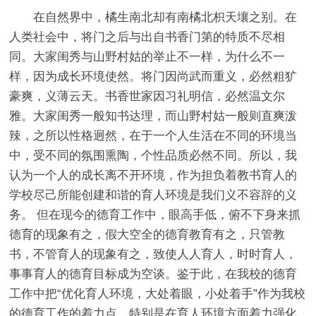
在自然界中，橘生南北却有南橘北枳天壤之别。在
人类社会中，将门之后与出自书香门第的特质不尽相
同。大家闺秀与山野村姑的举止不一样，为什么不一
样，因为成长环境使然。将门因尚武而重义，必然粗犷
豪爽，义薄云天。书香世家因习礼明信，必然温文尔
雅。大家闺秀一般知书达理，而山野村姑一般则直爽泼
辣，之所以性格迥然，在于一个人生活在不同的环境当
中，受不同的氛围熏陶，个性品质必然不同。所以，我
认为一个人的成长离不开环境，作为担负着教书育人的
学校尽己所能创建和谐的育人环境是我们义不容辞的义
务。 但在现今的德育工作中，眼高手低，俯不下身来抓
德育的现象有之，假大空全的德育教育有之，只管教
书，不管育人的现象有之，致使人人育人，时时育人，
事事育人的德育目标成为空谈。鉴于此，在我校的德育
工作中把“优化育人环境，大处着眼，小处着手”作为我校
的德育工作的着力点。特别是在育人环境方面着力强化