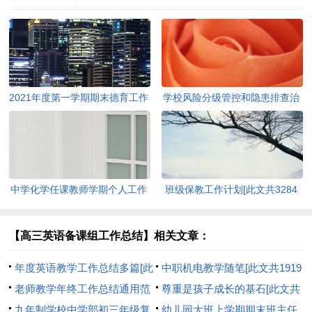
2021年度第一学期期末德育工作
学校风险分级管控和隐患排查治
安排[此文共352字]
理双重预防“双控”工作方案[此文
共2850字]
中学化学任课教师学期个人工作
班级保教工作计划[此文共3284
总结[此文共1212字]
字]
【高三英语备课组工作总结】相关文章：
年度英语教学工作总结多篇[此
中职机电教学随笔[此文共1919
文共8285字]
老师教学年终工作总结通用范
字]
尊重是孩子成长的基石[此文共
本参考2020【多篇】[此文共
九年制学校中学部初三年级复
793字]
幼儿园大班上学期期末班主任