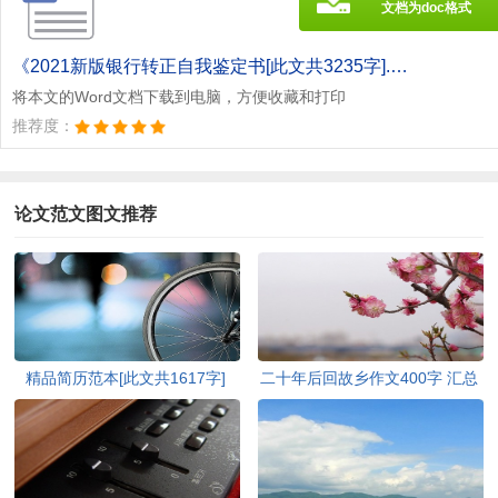
文档为doc格式
《2021新版银行转正自我鉴定书[此文共3235字].doc》
将本文的Word文档下载到电脑，方便收藏和打印
推荐度：
论文范文图文推荐
精品简历范本[此文共1617字]
二十年后回故乡作文400字 汇总
20篇[此文共9410字]