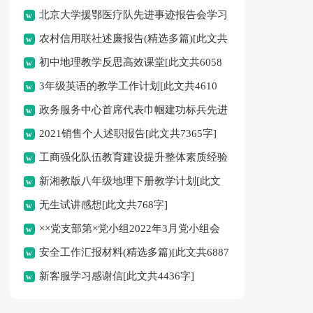
北京大学援鄂医疗队先进事迹报告会学习
农村信用联社述廉报告(精选多篇)[此文共
心得体会新版多篇[此文共4701字]
初中地理教学反思高效课堂[此文共6058
18434字]
3年级英语的教学工作计划[此文共4610
字]
政务服务中心首席代表巾帼建功标兵先进
字]
2021销售个人述职报告[此文共7365字]
事迹材料[此文共1544字]
工商强化队伍教育建设提升整体素质经验
新湘教版八年级地理下册教学计划[此文
材料(精选多篇)[此文共9978字]
无生试讲感想[此文共768字]
共4971字]
××党支部第×党小组2022年3月党小组会
安全工作汇报材料(精选多篇)[此文共6887
（会议记录参考）[此文共313字]
新客服学习感谢信[此文共4436字]
字]