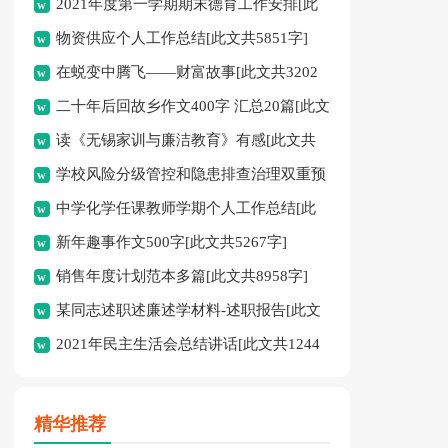
2021年度第一学期期末德育工作安排[此
共13048字]
物资供应个人工作总结[此文共5851字]
文共352字]
在蜕变中腾飞——财富故事[此文共3202
二十年后回故乡作文400字 汇总20篇[此文
字]
读《无锡家训与廉洁教育》有感[此文共
共9410字]
学校风险分级管控和隐患排查治理双重预
1862字]
中学化学任课教师学期个人工作总结[此
防“双控”工作方案[此文共2850字]
新年趣事作文500字[此文共5267字]
文共1212字]
销售年度计划范本多篇[此文共8958字]
某同志述职述廉述学材料-述职报告[此文
2021年民主生活会总结讲话[此文共1244
共8362字]
字]
精华推荐