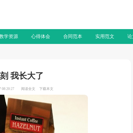
教学资源
心得体会
合同范本
实用范文
论
刻 我长大了
08:20:27
阅读全文
下载本文