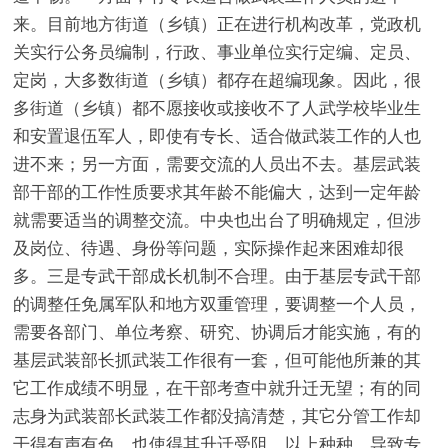
来。目前地方街道（乡镇）正在进行机构改革，党政机
关实行公务员编制，行政、事业单位实行定编、定员、
定岗，大多数街道（乡镇）都存在超编现象。因此，很
多街道（乡镇）都不愿接收或接收不了人武学校毕业生
和安置退伍军人，即使有专长、适合做武装工作的人也
进不来；另一方面，需要交流的人员出不去。基层武装
部干部的工作性质要求其年龄不能偏大，达到一定年龄
就需要适当的调整交流。中央也出台了明确规定，但涉
及岗位、待遇、身份等问题，实际操作起来困难却很
多。三是专武干部成长机制不合理。由于基层专武干部
的调整任免属军队和地方双重管理，要调整一个人员，
需要各部门、单位考察、研究、协调后才能实施，有的
基层武装部长抓武装工作很有一套，但可能他所兼的其
它工作成绩不明显，在干部考查中就升迁无望；有的同
志身为武装部长武装工作都没搞清楚，其它分管工作却
干得有声有色，也使得其升迁受阻。以上种种，导致专