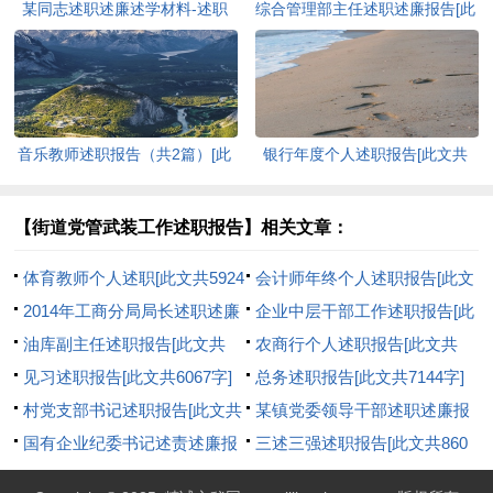
某同志述职述廉述学材料-述职
综合管理部主任述职述廉报告[此
报告[此文共8362字]
文共2517字]
音乐教师述职报告（共2篇）[此
银行年度个人述职报告[此文共
文共2997字]
6417字]
【街道党管武装工作述职报告】相关文章：
体育教师个人述职[此文共5924
会计师年终个人述职报告[此文
字]
2014年工商分局局长述职述廉
共10670字]
企业中层干部工作述职报告[此
报告[此文共12044字]
油库副主任述职报告[此文共
文共7958字]
农商行个人述职报告[此文共
2047字]
见习述职报告[此文共6067字]
472字]
总务述职报告[此文共7144字]
村党支部书记述职报告[此文共
某镇党委领导干部述职述廉报
1194字]
国有企业纪委书记述责述廉报
告(精选多篇)[此文共15198字]
三述三强述职报告[此文共860
告[此文共2970字]
字]