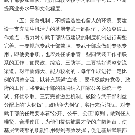
武干部参加军队、地方高校函授学习和自学考试，不断
提高业务水平和文化程度。
（五）完善机制，不断营造拴心留人的环境。要建
设一支充满生机活力的基层专武干部队伍，必须突破工
作难点，着力对专武干部队伍建设的制度机制进行调整
完善。一要规范专武干部兼职。专武干部应做到专职专
用，即使要兼职，也应兼任或兼管一些同武装工作相联
系的工作，如民政、综治、三防等。二要搞好调整交流
渠道。对年龄偏大、能力较弱的，每年争取进行一定比
例的调整交流，以补充新鲜“血液”。要积极做好党委、政
府的工作，将专武干部的招聘纳入国家公务员统一考
试，择优录取。三要完善激励机制。破除专武干部利益
分配上的“大锅饭”，鼓励争先创优，实行末位淘汰。对专
武干部的任用要本着“公开、公平、公正”原则，做到任人
唯贤、合理使用，为他们提供施展才华的广阔舞台，使
基层武装部的职能作用得到有效发挥，促进基层武装部