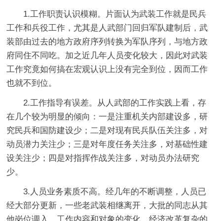
1.工作职责认识模糊。
片面认为武装工作就是民兵
工作和兵役工作，尤其是人武部门回归军队建制后，武
装部由过去的地方政府序列转换为军队序列，与地方政
府同住不同吃。加之近几年人员变化较大，因此对武装
工作究竟如何搞在宏观认识上没有完全到位，因而工作
也就不到位。
2.工作指导有误差。
从人武部的工作实践上看，存
在几个较为明显的倾向：一是注重机关内部建设多，研
究民兵和国防建设少；二是对现有民兵队伍关注多，对
动员潜力关注少；三是对年度任务关注多，对基础性建
设关注少；四是对指挥作战关注多，对动员办法研究
少。
3.人员业务素质不高。
经几年的不断调整，人员已
经大部分更新，一些老武装相继离开，大批的同志从其
他岗位调入。工作内容和对象的变化，经济改革复杂的