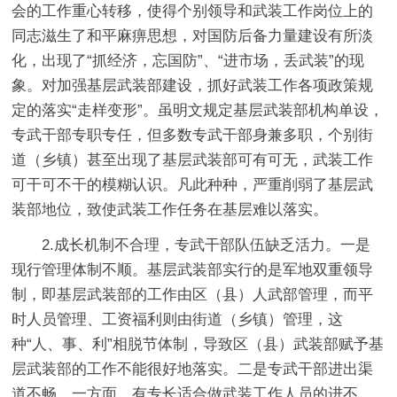
会的工作重心转移，使得个别领导和武装工作岗位上的
同志滋生了和平麻痹思想，对国防后备力量建设有所淡
化，出现了“抓经济，忘国防”、“进市场，丢武装”的现
象。对加强基层武装部建设，抓好武装工作各项政策规
定的落实“走样变形”。虽明文规定基层武装部机构单设，
专武干部专职专任，但多数专武干部身兼多职，个别街
道（乡镇）甚至出现了基层武装部可有可无，武装工作
可干可不干的模糊认识。凡此种种，严重削弱了基层武
装部地位，致使武装工作任务在基层难以落实。
2.成长机制不合理，专武干部队伍缺乏活力。一是
现行管理体制不顺。基层武装部实行的是军地双重领导
制，即基层武装部的工作由区（县）人武部管理，而平
时人员管理、工资福利则由街道（乡镇）管理，这
种“人、事、利”相脱节体制，导致区（县）武装部赋予基
层武装部的工作不能很好地落实。二是专武干部进出渠
道不畅。一方面，有专长适合做武装工作人员的进不