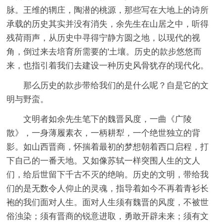
脉。王维的辋庄，陶潜的桃源，那些写在大地上的诗所
承载的历史其实并没有消失，余先生在山居之中，听得
残荷雨声，从历史中寻得宁静方圆之地，以现代的视
角，倒过来去培育所需要的'土壤。历史的款步悠悠而
来，也指引着我们去建设一种历史风骨犹存的现代化。
那么历史的款步带给我们的是什么呢？自是它的文
明与野蛮。
文明者如余先生笔下的魏晋风度，一曲《广陵
散》，一身薄履素衣，一柄耕犁，一个绝世独立的背
影。如山西晋商，怀揣着最初的梦想朝着西口启程，打
下自己的一番天地。又如像苏轼一样突围人生的文人
们，给后世留下千古不灭的绝响。历史的文明，带给我
们的是无数令人仰止的灵魂，指导着如今不再着青衫长
袍的我们面对人生。面对人生须有魏晋的风度，不被世
俗浊染；须有晋商的锐意进取，勇敢开辟未来；须有文