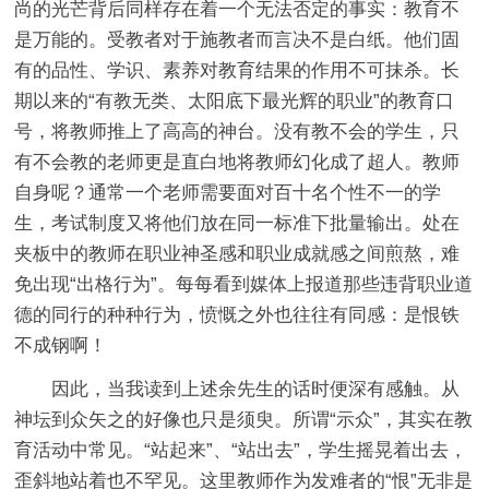
尚的光芒背后同样存在着一个无法否定的事实：教育不
是万能的。受教者对于施教者而言决不是白纸。他们固
有的品性、学识、素养对教育结果的作用不可抹杀。长
期以来的“有教无类、太阳底下最光辉的职业”的教育口
号，将教师推上了高高的神台。没有教不会的学生，只
有不会教的老师更是直白地将教师幻化成了超人。教师
自身呢？通常一个老师需要面对百十名个性不一的学
生，考试制度又将他们放在同一标准下批量输出。处在
夹板中的教师在职业神圣感和职业成就感之间煎熬，难
免出现“出格行为”。每每看到媒体上报道那些违背职业道
德的同行的种种行为，愤慨之外也往往有同感：是恨铁
不成钢啊！
因此，当我读到上述余先生的话时便深有感触。从
神坛到众矢之的好像也只是须臾。所谓“示众”，其实在教
育活动中常见。“站起来”、“站出去”，学生摇晃着出去，
歪斜地站着也不罕见。这里教师作为发难者的“恨”无非是