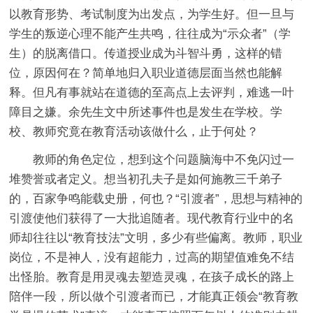
以教育形势、考试制度为出发点，为学生好。但一旦与
学生的叛逆心理不能产生共鸣，往往成为“示众者”（学
生）的脱离借口。传道授业成为斗智斗勇，这样的错
位，原因何在？简单地归入职业道德层面当然也能解
释。但凡有事就站在道德的至高点上去评判，难逃一叶
障目之嫌。余先生文中所述事件也是发生在学校。学
校、教师究竟在教育活动该做什么，止于何处？
教师的角色定位，想到这个问题脑海中不免闪过一
堆赞誉或者定义。想当初孔夫子是如何施教三千弟子
的，百家争鸣能载史册，何也？“引渡者”，思想与精神的
引渡使他们获得了一大批追随者。现代教育行业中的名
师却往往以“教育技法”文明，多少有些偏离。教师，职业
岗位，不是神人，没有超能力，过高的期望值难免不结
出怪胎。教育是用灵魂去塑造灵魂，在孩子成长的路上
陪伴一段，所以做个引渡者而已，才能真正领会“教育教