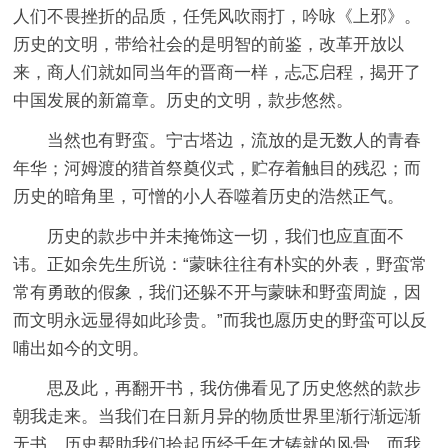
人们不畏挫折的品质，任凭风吹雨打，吟咏《上邪》。
历史的文明，带给社会的是明智的前鉴，改革开放以
来，商人们就如同当年的晋商一样，忐忑启程，揭开了
中国发展的新篇章。历史的文明，款步悠然。
当然也有野蛮。宁古塔边，流放的是无数人的青春
年华；河姆渡的猎首祭奠仪式，贮存着触目的残忍；而
历史的暗角里，可憎的小人吞噬着历史的浩然正气。
历史的款步中并未掩饰这一切，我们也应直面不
讳。正如余先生所说：“蒙昧往往有朴实的外表，野蛮常
常有勇敢的假象，我们还躲不开与蒙昧和野蛮周旋，因
而文明永远显得如此珍贵。”而我也愿历史的野蛮可以反
哺出如今的文明。
思及此，再翻开书，我仿佛看见了历史悠然的款步
朝我走来。当我们在日新月异的物质世界里渐行渐远渐
无书，历史帮助我们拾起历经千年才铸就的风骨，而我