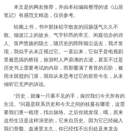
本文是的网友推荐，并由本站编辑整理的读《山居
笔记》有感范文精选，仅供参考。
轻阖上书，书中那抹铅字散发的回肠荡气久久不
散。烟波江上的故乡、气宇轩昂的帝王、闲庭信步的诗
人、笛声悠扬的隐士，随历史的阵阵烟尘远去，我才发
现，我似乎从未正视过它。一直以来，它似乎是电视剧
里被恶搞的桥段，旅游时人声鼎沸的古迹，甚至不过是
历史书上需要考试的内容，而那覆满了青苔的石阶，被
雨水斑驳的门扉，我却从未思考过它的前世今生，从未
倾听它无声的诉说。
“历史，就像一只看不见的手，操控我们今天所有的
生活。”问题是联系历史和今天之间的枝蔓在哪里，这需
要我们逐一梳理，找出脉络。之后你就发现，哦，原来
这些生活是这样演变的，它来自历史。因为它已经融入
我们骨髓、血液里太久，你已经找不出归处及来龙去