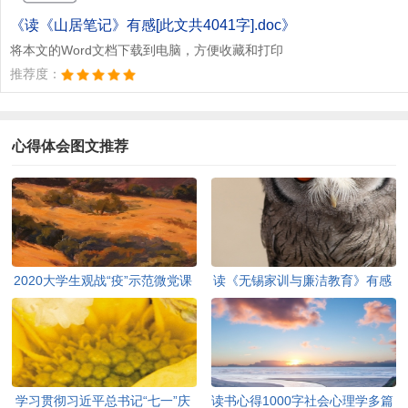
《读《山居笔记》有感[此文共4041字].doc》
将本文的Word文档下载到电脑，方便收藏和打印
推荐度：
心得体会图文推荐
2020大学生观战“疫”示范微党课
读《无锡家训与廉洁教育》有感
有感心得体会多篇[此文共4165
[此文共1862字]
字]
学习贯彻习近平总书记“七一”庆
读书心得1000字社会心理学多篇