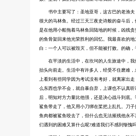
书中主要写了：圣地亚哥，这古巴的老渔夫
很大的马林鱼。经过三天三夜史诗般的奋斗后，
是在他用小船拖着马林鱼回陆地的时候，凶残贪
的鱼骨架回来他光荣胜利的回忆。我最喜欢的地
白：一个人可以被毁灭，但不能被打败。的确，
在平淡的生活中，在坎坷的人生旅途中，我
抬头向前走。生活中有许多人，经受不住磨难，
上看到有些同学因为考试没有考好，就离家出走
么东西也学不会，就自暴自弃，上课也不认真听
后，明知对方力量比他强，还是决心战斗到底。
鲨鱼带走了，他又用小刀绑在桨把上乱扎。刀子
鱼肉都被鲨鱼咬去了，但什么也无法摧残他永不
们遇到的困难又算什么呢?难道我们不感到惭愧吗