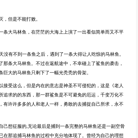
灭，但是不能打败。
一条大马林鱼，在茫茫的大海上上演了一出看似简单而又不平
4天没有不到一条鱼之后，遇到了一条大得让人吃惊的马林鱼。
了那条大马林鱼。不过在返航途中，不幸碰上了鲨鱼的袭击，
条巨大的马林鱼只剩下了一幅光秃秃的骨架。
以接受这么，但是内在的意志是神圣不可侵犯的，这是《老人
所追求的的东西，那一群鲨鱼是不可避免的厄运，千变万化不
，有许许多多的人和老人一样，勇敢的去捕捉自己所求，永不
自己想征服的,无论最后是捕到一条完整的马林鱼还是一副空骨
已在那追捕马林鱼的过程中充分地体现了。曾经为自己的理想