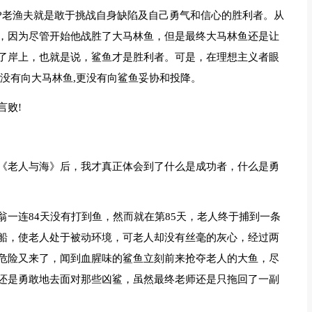
?老渔夫就是敢于挑战自身缺陷及自己勇气和信心的胜利者。从
，因为尽管开始他战胜了大马林鱼，但是最终大马林鱼还是让
了岸上，也就是说，鲨鱼才是胜利者。可是，在理想主义者眼
没有向大马林鱼,更没有向鲨鱼妥协和投降。
言败!
《老人与海》后，我才真正体会到了什么是成功者，什么是勇
一连84天没有打到鱼，然而就在第85天，老人终于捕到一条
船，使老人处于被动环境，可老人却没有丝毫的灰心，经过两
危险又来了，闻到血腥味的鲨鱼立刻前来抢夺老人的大鱼，尽
还是勇敢地去面对那些凶鲨，虽然最终老师还是只拖回了一副