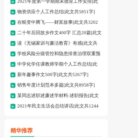
2021年度第一学期期末德育工作安排[此
共13048字]
物资供应个人工作总结[此文共5851字]
文共352字]
在蜕变中腾飞——财富故事[此文共3202
二十年后回故乡作文400字 汇总20篇[此文
字]
读《无锡家训与廉洁教育》有感[此文共
共9410字]
学校风险分级管控和隐患排查治理双重预
1862字]
中学化学任课教师学期个人工作总结[此
防“双控”工作方案[此文共2850字]
新年趣事作文500字[此文共5267字]
文共1212字]
销售年度计划范本多篇[此文共8958字]
某同志述职述廉述学材料-述职报告[此文
2021年民主生活会总结讲话[此文共1244
共8362字]
字]
精华推荐