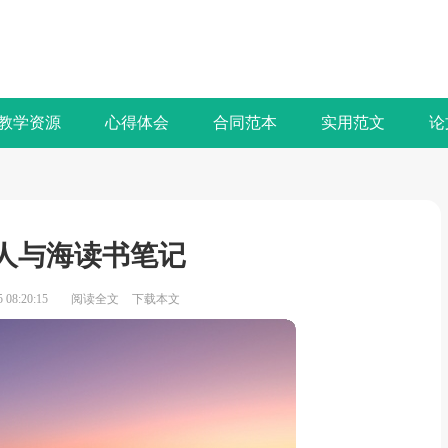
教学资源
心得体会
合同范本
实用范文
论
人与海读书笔记
08:20:15
阅读全文
下载本文