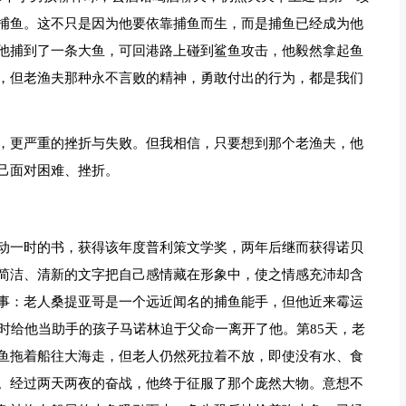
捕鱼。这不只是因为他要依靠捕鱼而生，而是捕鱼已经成为他
他捕到了一条大鱼，可回港路上碰到鲨鱼攻击，他毅然拿起鱼
，但老渔夫那种永不言败的精神，勇敢付出的行为，都是我们
，更严重的挫折与失败。但我相信，只要想到那个老渔夫，他
己面对困难、挫折。
动一时的书，获得该年度普利策文学奖，两年后继而获得诺贝
简洁、清新的文字把自己感情藏在形象中，使之情感充沛却含
事：老人桑提亚哥是一个远近闻名的捕鱼能手，但他近来霉运
时给他当助手的孩子马诺林迫于父命一离开了他。第85天，老
鱼拖着船往大海走，但老人仍然死拉着不放，即使没有水、食
。经过两天两夜的奋战，他终于征服了那个庞然大物。意想不