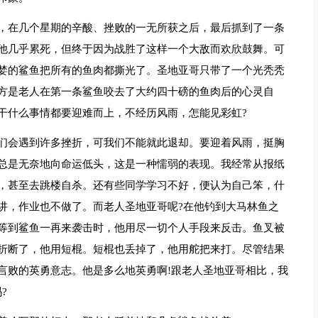
，在几个星期的辛酸、挫败的一无所获之后，最后抓到了一条
他几乎累死，但终于因为战胜了这样一个大敌而欢欣鼓舞。可
婪的鲨鱼把所有的鱼肉都撕光了。圣地亚哥只带了一个光秃秃
方是老人在第一条鲨鱼咬去了大约四十磅的鱼肉后的心灵自
干什么事情都要迎难而上，不经历风雨，怎能见彩虹?
们会遇到许多挫折，可我们不能就此退却。要迎着风雨，挺胸
总是无奈地向命运低头，这是一种懦弱的表现。我经常从报纸
，甚至去跳楼自杀。还有些同学学习不好，便认为自己笨，什
讲，作业也不做了。而老人圣地亚哥呢?在他钓到大马林鱼之
等到鲨鱼一再来袭击时，他用尽一切个人手段来反击。鱼叉被
折断了，他用短棍。短棍也丢掉了，他用舵把来打。尽管结果
言败的英勇意志。他是多么地英勇啊!跟老人圣地亚哥相比，我
?