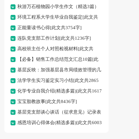
秋游万石植物园小学生作文（精选3篇）
环境工程系大学生毕业自我鉴定[此文共
[此文共1616字]
正能量读书心得[此文共3754字]
4409字]
连队党支部工作计划[此文共1236字]
高校班主任个人对照检视材料[此文共
【必备】销售工作总结范文汇总10篇[此
1763字]
基层反映：加强基层县市局绩效管理的几
文共15948字]
法学学生实习鉴定实习小结[此文共2865
点思考[此文共4789字]
化学专业自我介绍(精选多篇)[此文共1617
字]
宝宝胎教故事[此文共8436字]
字]
基层党支部谈心谈话（征求意见）记录表
感恩培训心得体会(精选多篇)[此文共6003
[此文共388字]
字]