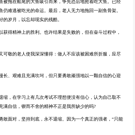
鱼被拖在船尾的大鱼吸引而来，争先恐后地抢着吃大鱼。已经
鱼仍难逃被吃光的命运。最后，老人无力地拖回一副鱼骨架。
好的岁月，以忘却现实的残酷。
以获得精神上的胜利。也许结果是失败的，但在奋斗过程中，
又可敬的老人使我深深懂得：做人不应该被困难所折服，应尽
漫长、艰难且充满坎坷，但只要勇敢顽强地以一颗自信的心迎
退缩，在学习上有几次考试不理想便没有信心，认为自己取不
充满自信，锲而不舍的精神不正是我所缺少的吗?
勇敢面对，坚持到底，永不退缩。因为一个真正的强者，“只能