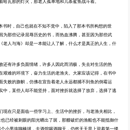
着哈瓦那的灯火，那老人孤单地和几条鲨鱼战斗着。
一本书时，自己也就在不知不觉中，陷入了那本书所构想的世
因为那些记录屈辱历史的书，而热血沸腾，甚至因为那些武
《老人与海》却是一本能让人了解，什么才是真正的人生，什
败还有许多负面情绪，许多人因此而消极，失去对生活的热
在艰难的环境下，奋力生活的老渔夫。大家应该记得，在书中
面失败的旗帜，仿佛在宣告着老人永远都捕不到鱼的倒霉运
实中，某些人却不能坚持，面对挫折就选择了放弃，选择了逃
们现在只是面临一些学习上、生活中的挫折，与老渔夫相比，
肤也已经被刺眼的阳光晒出了斑，那艘破烂的渔船也不能抵御什
那个小男孩聊棒球，去酒馆喝酒聊天，仍然天天早上迎着第一缕