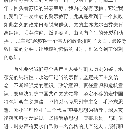
解体和苏共灭亡的内幕有了进一步的了解，时隔二十
年，回头看苏联的兴衰荣辱，我内心深有感触，它让我
们受到了一次生动的警示教育，尤其是看到了一个执政
如此之久的政党日渐脱离群众、党的主席戈尔巴乔夫背
离组织、丢弃信仰、叛党卖党、由党内产生的分裂和动
摇，“民主派”逐步将一个伟大的政党推向了灭亡，最终导
致国家的分裂，让我感到惋惜的同时，也体会到了深刻
的教训。
首先要求我们每个共产党人要时刻以历史为鉴，永
葆党的纯洁性，永远牢记当的宗旨，坚定共产主义信
念，不断增强党的意识、政治意识、责任意识和危机意
识，要坚决拥护中国共产党的领导，坚定不移的走中国
特色社会主义道路，坚持以马克思列宁主义、毛泽东思
想、邓小平理论和 “三个代表”重要思想为指导，深入贯
彻落实科学发展观，坚持解放思想、实事求是、与时俱
进，时刻严格要求自己做一名合格的共产党人，履行职