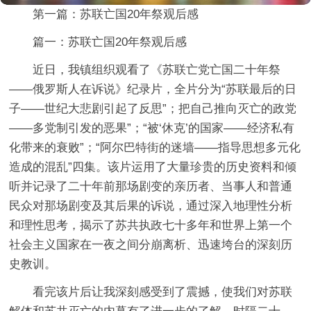
第一篇：苏联亡国20年祭观后感
篇一：苏联亡国20年祭观后感
近日，我镇组织观看了《苏联亡党亡国二十年祭
——俄罗斯人在诉说》纪录片，全片分为“苏联最后的日
子——世纪大悲剧引起了反思”；把自己推向灭亡的政党
——多党制引发的恶果”；“被‘休克’的国家——经济私有
化带来的衰败”；“阿尔巴特街的迷墙——指导思想多元化
造成的混乱”四集。该片运用了大量珍贵的历史资料和倾
听并记录了二十年前那场剧变的亲历者、当事人和普通
民众对那场剧变及其后果的诉说，通过深入地理性分析
和理性思考，揭示了苏共执政七十多年和世界上第一个
社会主义国家在一夜之间分崩离析、迅速垮台的深刻历
史教训。
看完该片后让我深刻感受到了震撼，使我们对苏联