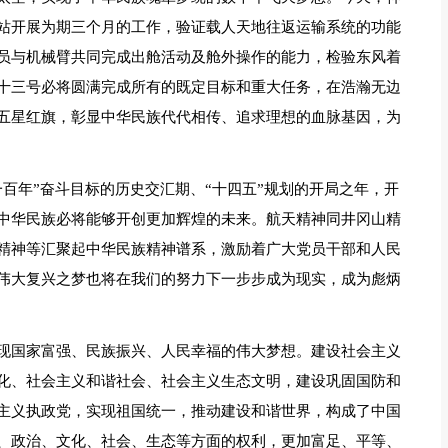
站开展为期三个月的工作，验证载人天地往返运输系统的功能
员与机械臂共同完成出舱活动及舱外操作的能力，检验东风着
十三号必将圆满完成所有的既定目标和重大任务，在浩瀚无边
五星红旗，彰显中华民族代代相传、追求理想的血脉基因，为
百年”奋斗目标的历史交汇期、“十四五”规划的开局之年，开
中华民族必将能够开创更加辉煌的未来。航天精神同井冈山精
精神等汇聚起中华民族精神谱系，激励着广大党员干部和人民
伟大复兴之梦也将在我们的努力下一步步成为现实，成为彪炳
现国家富强、民族振兴、人民幸福的伟大梦想。建设社会主义
化、社会主义和谐社会、社会主义生态文明，建设巩固国防和
主义执政党，实现祖国统一，推动建设和谐世界，构成了中国
、政治、文化、社会、生态等方面的权利，更加富足、平等、