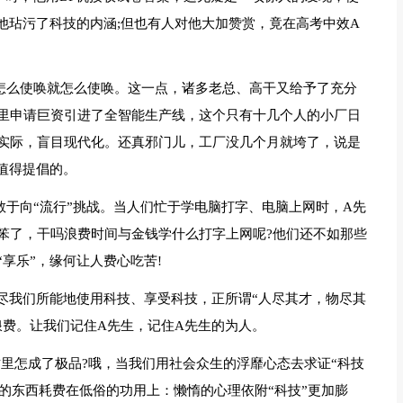
他玷污了科技的内涵;但也有人对他大加赞赏，竟在高考中效A
怎么使唤就怎么使唤。这一点，诸多老总、高干又给予了充分
里申请巨资引进了全智能生产线，这个只有十几个人的小厂日
实际，盲目现代化。还真邪门儿，工厂没几个月就垮了，说是
值得提倡的。
敢于向“流行”挑战。当人们忙于学电脑打字、电脑上网时，A先
笨了，干吗浪费时间与金钱学什么打字上网呢?他们还不如那些
享乐”，缘何让人费心吃苦!
应尽我们所能地使用科技、享受科技，正所谓“人尽其才，物尽其
浪费。让我们记住A先生，记住A先生的为人。
里怎成了极品?哦，当我们用社会众生的浮靡心态去求证“科技
进的东西耗费在低俗的功用上：懒惰的心理依附“科技”更加膨