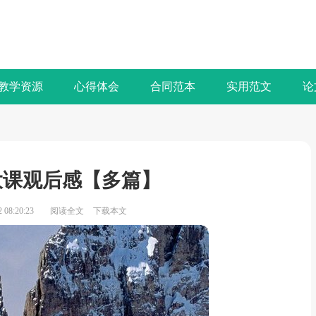
教学资源
心得体会
合同范本
实用范文
论
大课观后感【多篇】
08:20:23
阅读全文
下载本文