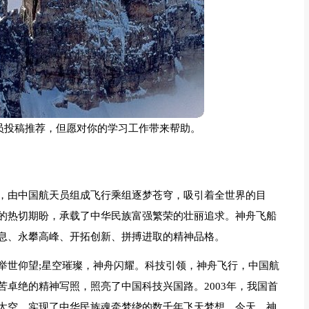
员投稿推荐，但愿对你的学习工作带来帮助。
，由中国航天员组成飞行乘组逐梦苍穹，吸引着全世界的目
的热切期盼，承载了中华民族富强繁荣的壮丽追求。神舟飞船
息、永攀高峰、开拓创新、拼搏进取的精神品格。
举世仰望;星空璀璨，神舟闪耀。科技引领，神舟飞行，中国航
卓绝的精神写照，照亮了中国科技兴国路。2003年，我国首
太空，实现了中华民族魂牵梦绕的数千年飞天梦想。今天，神