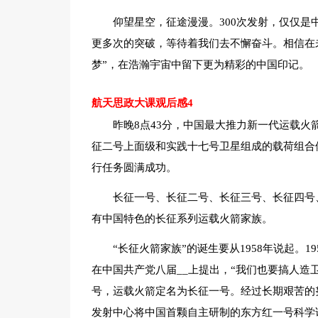
仰望星空，征途漫漫。300次发射，仅仅是中
更多次的突破，等待着我们去不懈奋斗。相信在
梦”，在浩瀚宇宙中留下更为精彩的中国印记。
航天思政大课观后感4
昨晚8点43分，中国最大推力新一代运载火
征二号上面级和实践十七号卫星组成的载荷组合
行任务圆满成功。
长征一号、长征二号、长征三号、长征四号
有中国特色的长征系列运载火箭家族。
“长征火箭家族”的诞生要从1958年说起。19
在中国共产党八届__上提出，“我们也要搞人造卫
号，运载火箭定名为长征一号。经过长期艰苦的努
发射中心将中国首颗自主研制的东方红一号科学