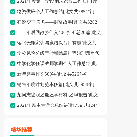
2021年度第一学期期末德育工作安排[此
共13048字]
物资供应个人工作总结[此文共5851字]
文共352字]
在蜕变中腾飞——财富故事[此文共3202
二十年后回故乡作文400字 汇总20篇[此文
字]
读《无锡家训与廉洁教育》有感[此文共
共9410字]
学校风险分级管控和隐患排查治理双重预
1862字]
中学化学任课教师学期个人工作总结[此
防“双控”工作方案[此文共2850字]
新年趣事作文500字[此文共5267字]
文共1212字]
销售年度计划范本多篇[此文共8958字]
某同志述职述廉述学材料-述职报告[此文
2021年民主生活会总结讲话[此文共1244
共8362字]
字]
精华推荐