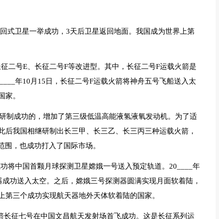
射返回式卫星一举成功，3天后卫星返回地面。我国成为世界上第
征二号E、长征二号F等改进型。其中，长征二号F运载火箭是
____年10月15日，长征二号F运载火箭将神舟五号飞船送入太
国家。
年研制成功的，增加了第三级低温高能液氢液氧发动机。为了适
此后我国相继研制出长三甲、长三乙、长三丙三种运载火箭，
用范围，也成功打入了国际市场。
箭成功将中国首颗月球探测卫星嫦娥一号送入预定轨道。20____年
测器成功送入太空。之后，嫦娥三号探测器圆满实现月面软着陆，
上第三个成功实现航天器地外天体软着陆的国家。
载火箭长征七号在中国文昌航天发射场首飞成功。这是长征系列运