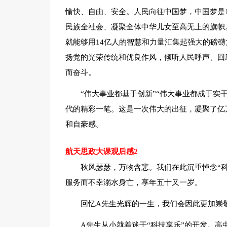
愉快、自由、安全。人民向往中国梦，中国梦是
民族全社会、凝聚全体中华儿女至高无上的旗帜
就能够用14亿人的智慧和力量汇集起强大的磅
扬党的光荣传统和优良作风，倾听人民呼声、回
而奋斗。
“伟大事业都基于创新”“伟大事业都成于实
代的精彩一笔。这是一次伟大的出征，凝聚了亿
和自豪感。
航天思政大课观后感2
秋风瑟瑟，万物含悲。我们在此沉重悼念“科
服务而不幸溺水身亡，享年五十又一岁。
回忆A先生光辉的一生，我们会因此更加崇
A先生从小就着迷于“科技享乐”的开发。高