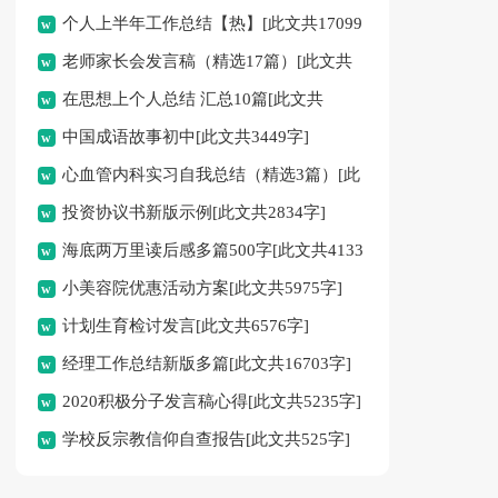
个人上半年工作总结【热】[此文共17099
老师家长会发言稿（精选17篇）[此文共
字]
在思想上个人总结 汇总10篇[此文共
21980字]
中国成语故事初中[此文共3449字]
12890字]
心血管内科实习自我总结（精选3篇）[此
投资协议书新版示例[此文共2834字]
文共1701字]
海底两万里读后感多篇500字[此文共4133
小美容院优惠活动方案[此文共5975字]
字]
计划生育检讨发言[此文共6576字]
经理工作总结新版多篇[此文共16703字]
2020积极分子发言稿心得[此文共5235字]
学校反宗教信仰自查报告[此文共525字]