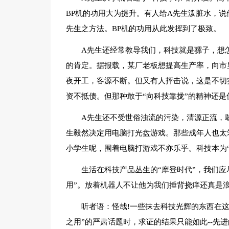
BP机的功用大为提升。有人给A先生泼脏水，说
先生之方法。BP机的功用从此发挥到了极致。
A先生还经常教导我们，科技就是骡子，想
的肯定。据报载，某厂老板想提高生产率，向市
夜开工，客源不断。但又有人抨击说，这是不切
资不抵债。但那种敢于“向科技靠拢”的精神还是
A先生还不受世俗浊流的污染，清源正流，
生毅然决定用电脑打光盘游戏。那些成年人也太
小学生呢，围着电脑打游戏不亦乐乎。科技本为“
生活在科技产品丛生的“摩登时代”，我们
用”。放着机器人不让他为我们捶背挠痒还真是
听者语：怪哉!一些抹去科技光辉的东西在这
之用”的严肃话题时，求证的结果只能如此--先