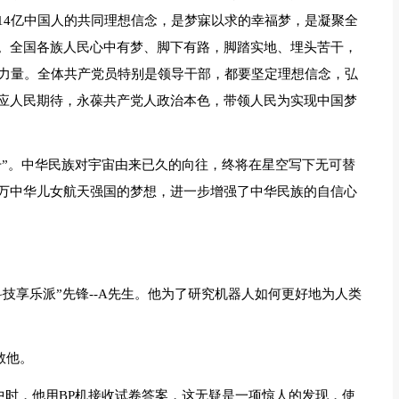
14亿中国人的共同理想信念，是梦寐以求的幸福梦，是凝聚全
。全国各族人民心中有梦、脚下有路，脚踏实地、埋头苦干，
礴力量。全体共产党员特别是领导干部，都要坚定理想信念，弘
应人民期待，永葆共产党人政治本色，带领人民为实现中国梦
干”。中华民族对宇宙由来已久的向往，终将在星空写下无可替
万中华儿女航天强国的梦想，进一步增强了中华民族的自信心
技享乐派”先锋--A先生。他为了研究机器人如何更好地为人类
敬他。
中时，他用BP机接收试卷答案，这无疑是一项惊人的发现，使