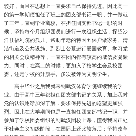
较好，而且在思想上一直要求自己保持先进。因此高一
的第一学期便担任了班上的团支部书记一职，并一做就
了三年，直到毕业离校。在担任团支部书记一职的时
候，坚持每个月组织团员们进行一次组织生活，探望沙
洋县福利院的孤儿、帮助年老的特困五保户做家务、清
洁街道及公共设施、到烈士公墓进行爱国教育、学习党
的相关会议精神等，一直在团内都有较高的威信及凝聚
力。同时，在高二的时候，更加入了校学生会及校团
委，还是学校的升旗手。多次被评为文明学生。
高中毕业之后我就来到武汉体育学院继续我的学
业。由于高中三年都担任团支部书记的关系，加上我对
党的认识逐渐加深了解，要求保持先进的愿望更加强
烈。因此在大学期间也是一直担任团支部书记一职。并
参加了学校团委组织的到武汉团校上课，懂得我国正处
于社会主义初级阶段，在国际上还比较落后；坚持改革