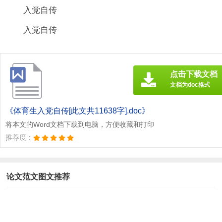
入党自传
入党自传
点击下载文档
文档为doc格式
《体育生入党自传[此文共11638字].doc》
将本文的Word文档下载到电脑，方便收藏和打印
推荐度：
论文范文图文推荐