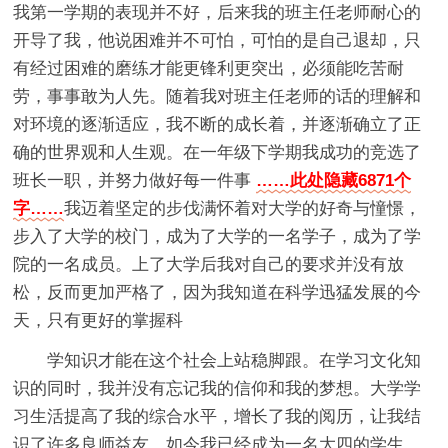
我第一学期的表现并不好，后来我的班主任老师耐心的
开导了我，他说困难并不可怕，可怕的是自己退却，只
有经过困难的磨练才能更锋利更突出，必须能吃苦耐
劳，事事敢为人先。随着我对班主任老师的话的理解和
对环境的逐渐适应，我不断的成长着，并逐渐确立了正
确的世界观和人生观。在一年级下学期我成功的竞选了
班长一职，并努力做好每一件事
……此处隐藏6871个
字……
我迈着坚定的步伐满怀着对大学的好奇与憧憬，
步入了大学的校门，成为了大学的一名学子，成为了学
院的一名成员。上了大学后我对自己的要求并没有放
松，反而更加严格了，因为我知道在科学迅猛发展的今
天，只有更好的掌握科
学知识才能在这个社会上站稳脚跟。在学习文化知
识的同时，我并没有忘记我的信仰和我的梦想。大学学
习生活提高了我的综合水平，增长了我的阅历，让我结
识了许多良师益友，如今我已经成为一名大四的学生，