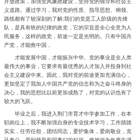
开放政策，加强党风廉政建设，坚持党的领导和社会主
义道路。通过学习，我对党的性质、指导思想、纲领、
路线都有了较深刻的了解;我们的党是工人阶级的先锋
队，是具有铁的纪律的政党，它的宗旨是全心全意为人
民服务，这样的政党，前途一定是光明的。只有中国共
产党，才能救中国，
才能发展中国，才能振兴中华。党的事业是全人类
最伟大的事业，它要求有最优秀的人才加入并投身到社
会主义建设中来。因此，我对党的前途更加充满信心，
更加坚定了我加人中国共产党的信念和为之奋斗终身的
决心，我的思想比以前更加成熟了，对党的认识也有了
较大的飞跃。
毕业之后，我进入荆门市育才中学参加工作，在本
职岗位上，我不断加强自身的专业技术学习，工作踏踏
实实，任劳任怨，团结同志，爱护集体，爱岗敬业，克