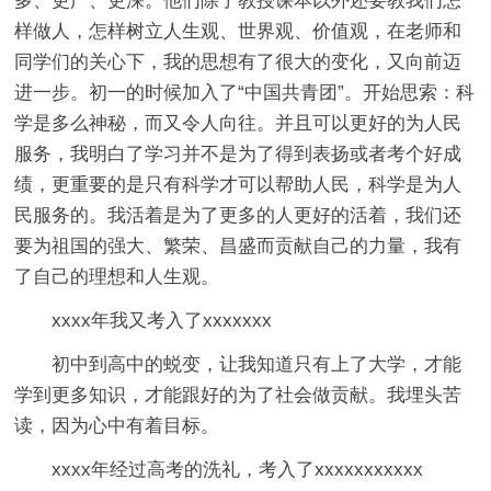
多、更广、更深。他们除了教授课本以外还要教我们怎
样做人，怎样树立人生观、世界观、价值观，在老师和
同学们的关心下，我的思想有了很大的变化，又向前迈
进一步。初一的时候加入了“中国共青团”。开始思索：科
学是多么神秘，而又令人向往。并且可以更好的为人民
服务，我明白了学习并不是为了得到表扬或者考个好成
绩，更重要的是只有科学才可以帮助人民，科学是为人
民服务的。我活着是为了更多的人更好的活着，我们还
要为祖国的强大、繁荣、昌盛而贡献自己的力量，我有
了自己的理想和人生观。
xxxx年我又考入了xxxxxxx
初中到高中的蜕变，让我知道只有上了大学，才能
学到更多知识，才能跟好的为了社会做贡献。我埋头苦
读，因为心中有着目标。
xxxx年经过高考的洗礼，考入了xxxxxxxxxxx