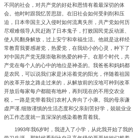
不同的社会，对共产党的好处和恩情有着最深切的体
会。他时时跟我忆苦思甜。在旧社会如何受剥削和压
迫，日本帝国主义入侵时如何流离失所，共产党如何历
尽艰难领导人民赶跑了日本鬼子，打败国民党反动派、
使人民翻身解放，过上安宁和幸福生活。他就是这样经
常教育我要感谢党，热爱党，在我幼小的心灵，种下了
对中国共产党无限崇敬和热爱的种子。在那个时代，共
产党在每个人的心中的地位是神圣的。我爸爸和妈妈都
是农民，可以说我们家是沐浴着党的阳光，伴随着祖国
的改革开放之路走过来的，从解放前的没地可种到改革
开放后每家每户都能有地种，再到现在的不用交农业
税，一路是党带着我们农村人奔向了小康。我的母亲谦
虚严谨.细致谨慎的生活态度和父亲刻苦好学，兢兢业业
的工作态度就一直深深的感染着教育着我。
1993年我6岁时，我进入了小学，从此我开始了我的